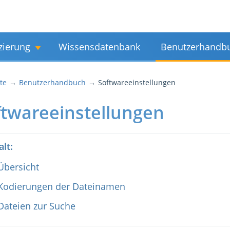
zierung
Wissensdatenbank
Benutzerhandb
ite
Benutzerhandbuch
Softwareeinstellungen
ftwareeinstellungen
alt:
Übersicht
Kodierungen der Dateinamen
Dateien zur Suche