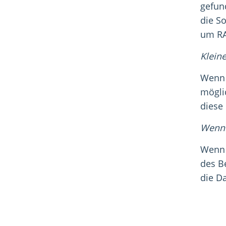
gefun
die S
um RA
Kleine
Wenn 
mögli
diese
Wenn 
Wenn d
des B
die D