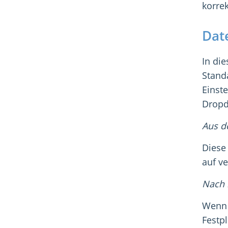
korre
Dat
In di
Stand
Einst
Dropd
Aus d
Diese
auf v
Nach 
Wenn 
Festp