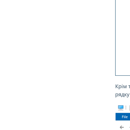
Крім 
рядку