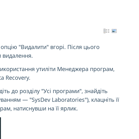
ь опцію "Видалити" вгорі. Після цього
и видалення.
використання утиліти Менеджера програм,
a Recovery.
ть до розділу "Усі програми", знайдіть
анням — "SysDev Laboratories"), клацніть її
грам, натиснувши на її ярлик.