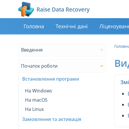
Raise Data Recovery
Головна
Технічні дані
Ліцензуван
Головн
Введення
Ви
Початок роботи
Встановлення програми
Змі
На Windows
На macOS
На Linux
Замовлення та активація