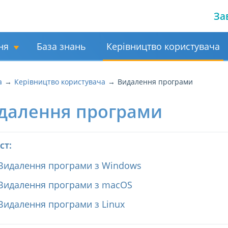
За
ня
База знань
Керівництво користувача
а
Керівництво користувача
Видалення програми
далення програми
ст:
Видалення програми з Windows
Видалення програми з macOS
Видалення програми з Linux