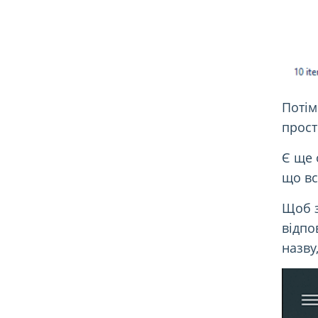
Потім
прост
Є ще 
що вс
Щоб з
відпо
назву