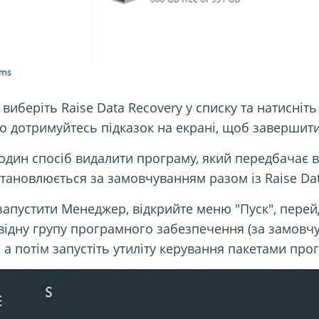
 виберіть Raise Data Recovery у списку та натисніт
о дотримуйтесь підказок на екрані, щоб завершит
один спосіб видалити програму, який передбачає 
тановлюється за замовчуванням разом із Raise Dat
апустити Менеджер, відкрийте меню "Пуск", перейді
відну групу програмного забезпечення (за замовчув
, а потім запустіть утиліту керування пакетами про