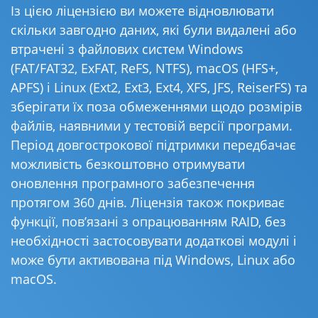
Із цією ліцензією ви можете відновлювати
скільки завгодно даних, які були видалені або
втрачені з файлових систем Windows
(FAT/FAT32, ExFAT, ReFS, NTFS), macOS (HFS+,
APFS) і Linux (Ext2, Ext3, Ext4, XFS, JFS, ReiserFS) та
зберігати їх поза обмеженнями щодо розмірів
файлів, наявними у тестовій версії програми.
Період довгострокової підтримки передбачає
можливість безкоштовно отримувати
оновлення програмного забезпечення
протягом 360 днів. Ліцензія також покриває
функції, пов’язані з опрацюванням RAID, без
необхідності застосовувати додаткові модулі і
може бути активована під Windows, Linux або
macOS.