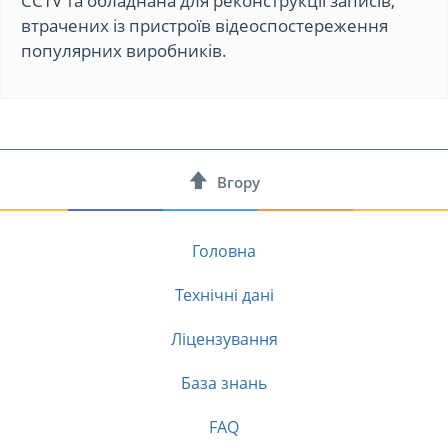
CCTV та обладнана для реконструкції записів,
втрачених із пристроїв відеоспостереження
популярних виробників.
Вгору
Головна
Технічні дані
Ліцензування
База знань
FAQ