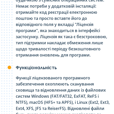
Немає потреби у додатковій інсталяції:
отримайте код реєстрації електронною
поштою та просто вставте його до
відповідного поля у вкладці "Ліцензія
програми", яка знаходиться в інтерфейсі
застосунку. Ліцензія як така є безстроковою,
тип підтримки накладає обмеження лише
щодо тривалості періоду безкоштовного
отримання оновлень для програми.
Функціональність
Функції ліцензованого програмного
забезпечення охоплюють сканування
сховища та відновлення даних із файлових
систем Windows (FAT/FAT32, ExFAT, ReFS і
NTFS), macOS (HFS+ та APFS), і Linux (Ext2, Ext3,
Ext4, XFS, JFS та ReiserFS). Відновлені файли