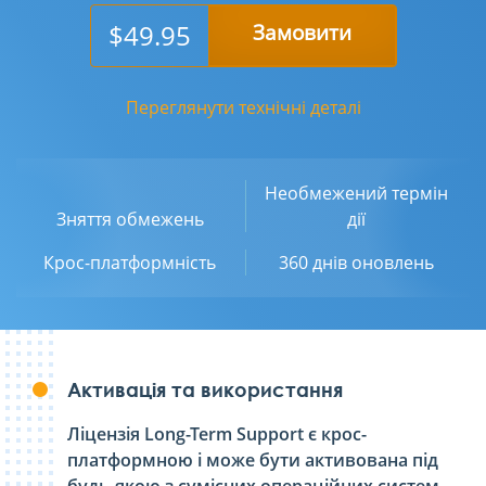
$49.95
Замовити
Переглянути технічні деталі
Необмежений термін
Зняття обмежень
дії
Крос-платформність
360 днів оновлень
Активація та використання
Ліцензія Long-Term Support є крос-
платформною і може бути активована під
будь-якою з сумісних операційних систем.