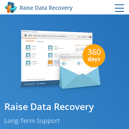
Raise Data Recovery
Raise Data Recovery
Long-Term Support