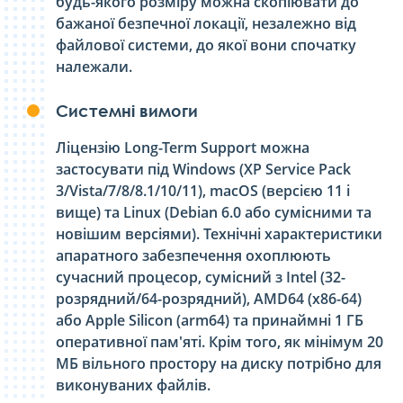
будь-якого розміру можна скопіювати до
бажаної безпечної локації, незалежно від
файлової системи, до якої вони спочатку
належали.
Системні вимоги
Ліцензію Long-Term Support можна
застосувати під Windows (XP Service Pack
3/Vista/7/8/8.1/10/11), macOS (версією 11 і
вище) та Linux (Debian 6.0 або сумісними та
новішим версіями). Технічні характеристики
апаратного забезпечення охоплюють
сучасний процесор, сумісний з Intel (32-
розрядний/64-розрядний), AMD64 (x86-64)
або Apple Silicon (arm64) та принаймні 1 ГБ
оперативної пам'яті. Крім того, як мінімум 20
МБ вільного простору на диску потрібно для
виконуваних файлів.