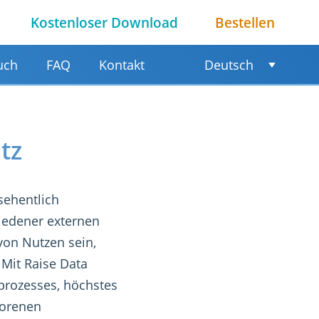
Kostenloser Download
Bestellen
uch
FAQ
Kontakt
Deutsch
tz
sehentlich
iedener externen
von Nutzen sein,
Mit Raise Data
sprozesses, höchstes
lorenen