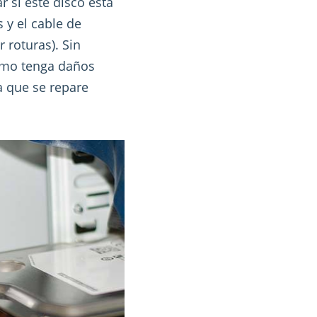
 si este disco está
 y el cable de
 roturas). Sin
timo tenga daños
a que se repare